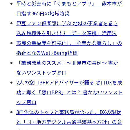
平時と災害時に「くまもとアプリ」 熊本市が
目指す365日の地域防災
伊豆ファン倶楽部に学ぶ 地域の事業者を巻き
込み積極性を引き出す「データ連携」活用法
市民の幸福度を可視化し「心豊かな暮らし」の
指針となるWell-Being指標
「業務改革のススメ」～北見市の事例～ 書か
ないワンストップ窓口
2人の窓口BPRアドバイザーが語る 窓口DXを成
功に導く「窓口BPR」とは？ 書かないワンスト
ップ窓口
3自治体のトップと事務局が語った、DXの現状
と「国・地方デジタル共通基盤基本方針」の意