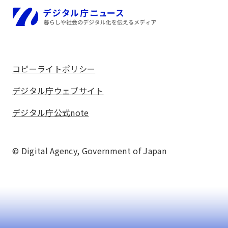
2024
ホーム
年
3
月
デ
コピーライトポリシー
ビ
デジタル庁ウェブサイト
ュ
ー
デジタル庁公式note
© Digital Agency,
Government of Japan