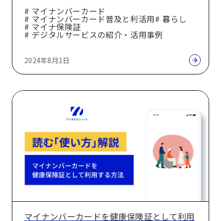
時
# マイナンバーカード
法
に
# マイナンバーカード普及と利活用
# 暮らし
# マイナ保険証
役
# デジタルサービスの紹介・活用事例
立
つ
2024年8月1日
マ
イ
マ
ナ
イ
ン
ナ
バ
ン
ー
バ
カ
ー
ー
カ
ド
ー
ド
マイナンバーカードを健康保険証として利用