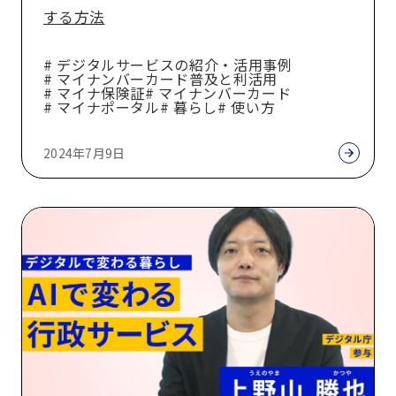
を
する方法
健
康
# デジタルサービスの紹介・活用事例
保
# マイナンバーカード普及と利活用
# マイナ保険証
# マイナンバーカード
険
# マイナポータル
# 暮らし
# 使い方
証
と
2024年7月9日
し
て
デ
利
ジ
用
タ
す
ル
る
で
方
変
法
わ
る