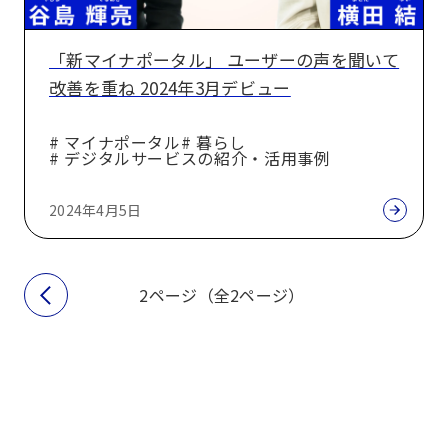
ル」
タ
ユ
ル
「新マイナポータル」 ユーザーの声を聞いて
ー
庁
改善を重ね 2024年3月デビュー
ザ
参
ー
与
# マイナポータル
# 暮らし
の
# デジタルサービスの紹介・活用事例
上
声
野
を
2024年4月5日
山
聞
勝
い
也
て
2ページ（全2ページ）
改
善
を
重
ね