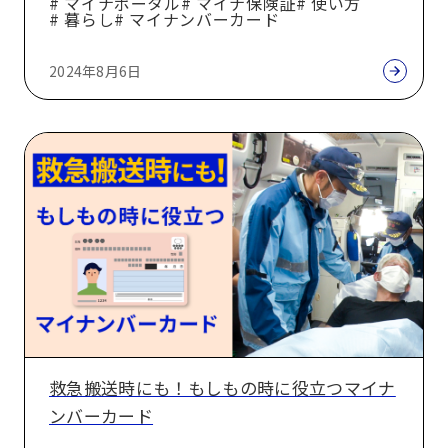
# マイナポータル
# マイナ保険証
# 使い方
# 暮らし
# マイナンバーカード
座・
健
2024年8月6日
康
保
険
救
証
急
情
搬
報
送
を
時
確
に
認・
も！
登
も
録
し
救急搬送時にも！もしもの時に役立つマイナ
す
も
ンバーカード
る
の
方