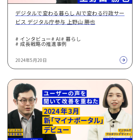
暮
デジタルで変わる暮らし AIで変わる行政サー
ら
ビス デジタル庁参与 上野山 勝也
し
AI
# インタビュー
# AI
# 暮らし
で
# 成長戦略の推進事例
変
わ
2024年5月20日
る
行
「新
政
マ
サ
イ
ー
ナ
ビ
ポ
ス
ー
デ
タ
ジ