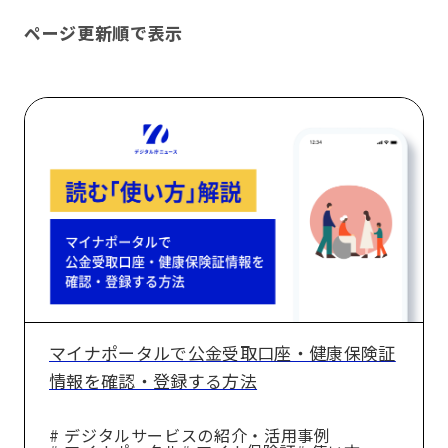
ページ更新順で表示
マ
イ
ナ
ポ
ー
タ
ル
で
公
マイナポータルで公金受取口座・健康保険証
金
情報を確認・登録する方法
受
取
# デジタルサービスの紹介・活用事例
口