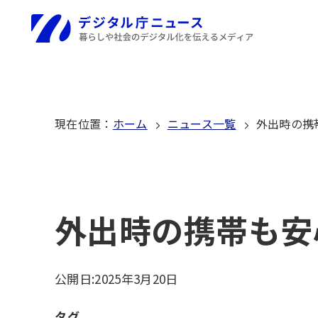
本
文
ホーム
へ
移
動
現在位置
：
ホーム
ニュース一覧
外出時の携
外出時の携帯も安
公開日:
2025年3月20日
タグ