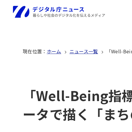
本
文
ホーム
へ
移
動
現在位置
：
ホーム
ニュース一覧
「Well-
「Well-Bei
ータで描く「まち