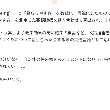
ell-being）」と「暮らしやすさ」を数値化・可視化した
やすさ」を測定した
客観指標
を組み合わせて算出されます
策の企画・立案、より政策効果の高い施策の検討など、政策担
ちづくりについて話し合ったりする際の共通言語として活
など、自治体の将来像を考えるヒントになりうる指標。それがW
されています。
外部リンク）