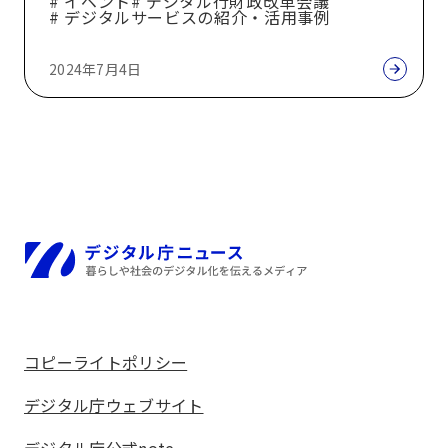
# イベント
# デジタル行財政改革会議
現
# デジタルサービスの紹介・活用事例
場
レ
2024年7月4日
ポ
ー
ト
ホーム
コピーライトポリシー
デジタル庁ウェブサイト
デジタル庁公式note