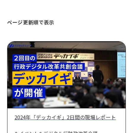
ページ更新順で表示
2024
年
「デ
ッ
カ
イ
ギ」
2
日
2024年「デッカイギ」2日間の現場レポート
間
の