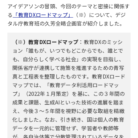
アイデアソンの冒頭、今回のテーマと密接に関係す
る
「教育DXロードマップ」
（※）について、デジ
タル庁教育班の久芳全晴企画官が紹介しました。
（※）教育DXロードマップ
：教育DXのミッシ
ョン「誰もが、いつでもどこからでも、誰とで
も、自分らしく学べる社会」の実現を目指し、
関係省庁が連携して施策を推進するための青写
真と工程表を整理したものです。教育DXロード
マップでは、「教育データ利活用ロードマッ
プ」（2022年１月策定）を基に、この３年間の
成果と課題、生成AIといった技術の進展を踏ま
え、今後３～５年間を視野に必要な取組を精緻
化しました。なお、引き続き、国は個人の教育
データを一元的に管理せず、学習者や教師等
が、各自治体等で分散管理されているデータを