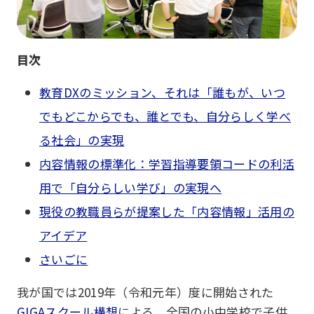
目次
教育DXのミッション、それは「誰もが、いつ
でもどこからでも、誰とでも、自分らしく学べ
る社会」の実現
内容情報の標準化：学習指導要領コードの利活
用で「自分らしい学び」の実現へ
現役の教職員らが提案した「内容情報」活用の
アイデア
さいごに
我が国では2019年（令和元年）度に開始された
GIGAスクール構想
による、全国の小中学校で子供