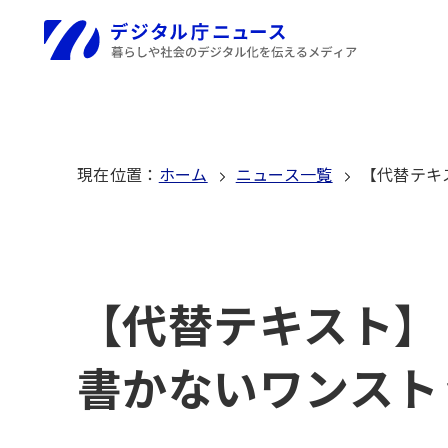
本
文
ホーム
へ
移
動
現在位置
：
ホーム
ニュース一覧
【代替テキ
【代替テキスト】
書かないワンスト